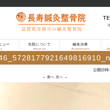
診
ニュー
当院について
鍼灸治療
nu
About us
Acupuncture
B
46_5728177921649816910_
当院について
治療方針
診療案内
院内設備
院内の様子
公開日時:
← 前へ
次へ →