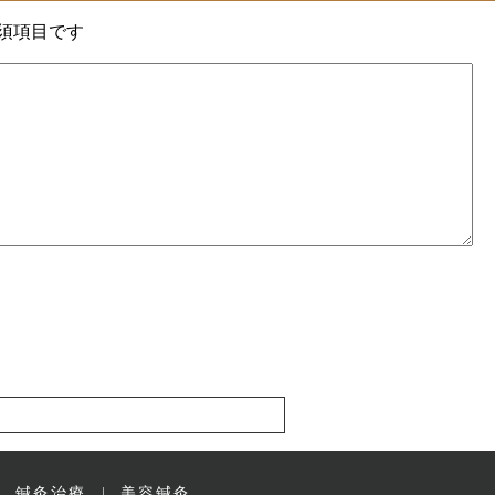
須項目です
鍼灸治療
美容鍼灸