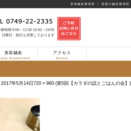
長寿鍼灸整骨院 ｜ 彦根の鍼灸整骨院
察時間 9:00～12:00 16:00～19:00
日曜日・祝日も営業しております
美容鍼灸
アクセス
eauty Acupuncture
Access
n
2017年5月14日
720 × 960
(
第5回【カラダの話とごはんの会】
)