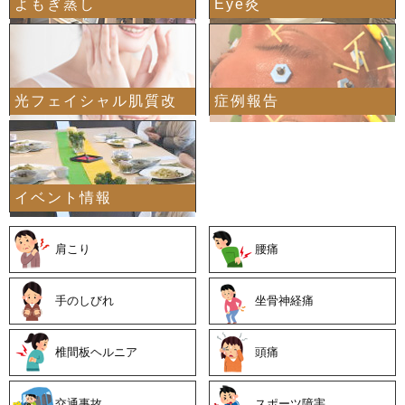
よもぎ蒸し
Eye灸
光フェイシャル肌質改
症例報告
イベント情報
善
肩こり
腰痛
手のしびれ
坐骨神経痛
椎間板ヘルニア
頭痛
交通事故
スポーツ障害