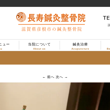
診
ニュー
当院について
鍼灸治療
nu
About us
Acupuncture
B
当院について
治療方針
診療案内
院内設備
院内の様子
← 前へ
次へ →