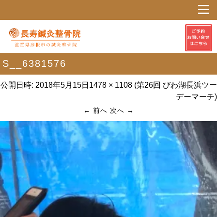
S__6381576
公開日時:
2018年5月15日
1478 × 1108
(
第26回 びわ湖長浜ツー
デーマーチ
)
← 前へ
次へ →