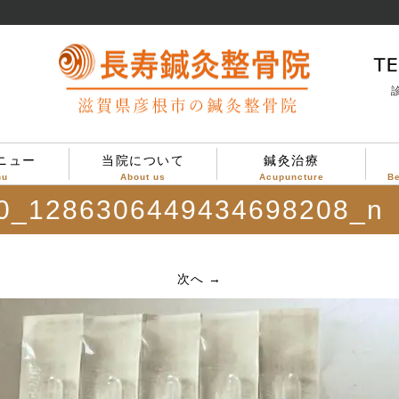
診
ニュー
当院について
鍼灸治療
nu
About us
Acupuncture
B
0_1286306449434698208_n
当院について
治療方針
診療案内
院内設備
院内の様子
次へ →