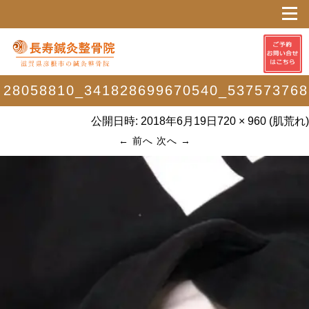
28058810_341828699670540_537573768
公開日時:
2018年6月19日
720 × 960
(
肌荒れ
)
← 前へ
次へ →