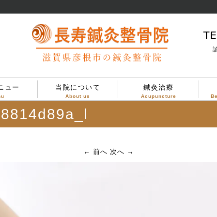
診
ニュー
当院について
鍼灸治療
nu
About us
Acupuncture
B
8814d89a_l
当院について
治療方針
診療案内
院内設備
院内の様子
← 前へ
次へ →