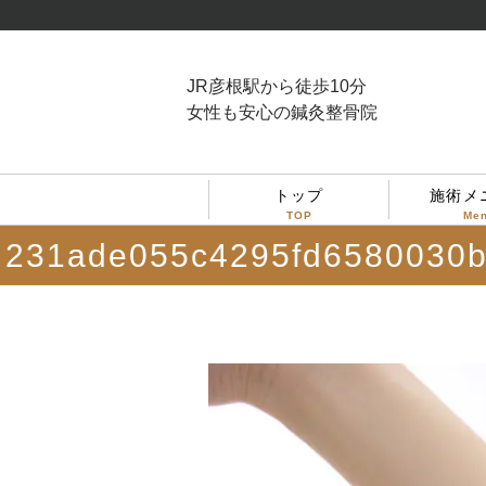
JR彦根駅から徒歩10分
女性も安心の鍼灸整骨院
トップ
施術メ
TOP
Me
231ade055c4295fd6580030b