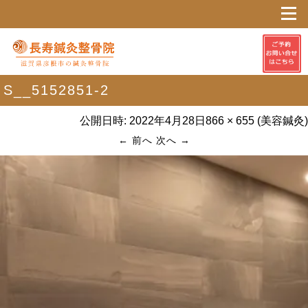
S__5152851-2
公開日時:
2022年4月28日
866 × 655
(
美容鍼灸
)
← 前へ
次へ →