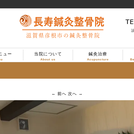
診
ニュー
当院について
鍼灸治療
nu
About us
Acupuncture
B
当院について
治療方針
診療案内
院内設備
院内の様子
← 前へ
次へ →