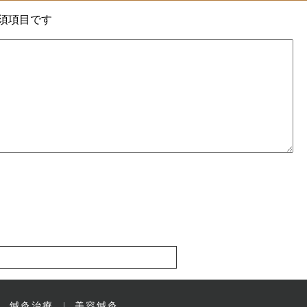
須項目です
鍼灸治療
美容鍼灸