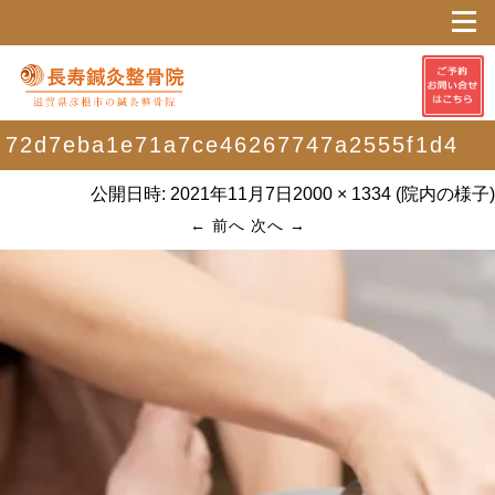
72d7eba1e71a7ce46267747a2555f1d4
公開日時:
2021年11月7日
2000 × 1334
(
院内の様子
)
← 前へ
次へ →