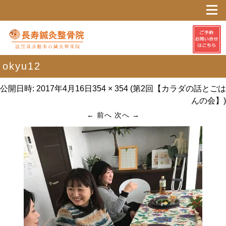
okyu12
公開日時:
2017年4月16日
354 × 354
(
第2回【カラダの話とごは
んの会】
)
← 前へ
次へ →