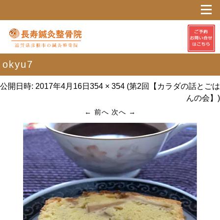
okyu7
公開日時:
2017年4月16日
354 × 354
(
第2回【カラダの話とごは
んの会】
)
← 前へ
次へ →