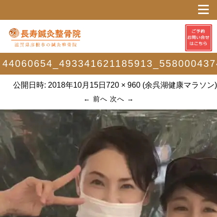
44060654_493341621185913_558000437
公開日時:
2018年10月15日
720 × 960
(
余呉湖健康マラソン
)
← 前へ
次へ →