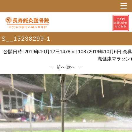
S__13238299-1
公開日時:
2019年10月12日
1478 × 1108
(
2019年10月6日 余呉
湖健康マラソン
)
← 前へ
次へ →