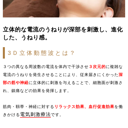
立体的な電流のうねりが深部を刺激し、進化
した、うねり感。
3Ｄ立体動態波とは？
３つの異なる周波数の電流を体内で干渉させ
３次元的
に複雑な
電流のうねりを発生させることにより、従来届きにくかった
深
部の筋や神経
に立体的に刺激を与えることで、細胞面が刺激さ
れ、鎮痛などの効果を発揮します。
筋肉・靱帯・神経に対する
リラックス効果、血行促進効果
を働
電気刺激療法
きかける
です。