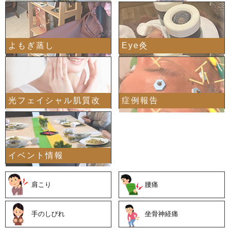
よもぎ蒸し
Eye灸
光フェイシャル肌質改
症例報告
イベント情報
善
肩こり
腰痛
手のしびれ
坐骨神経痛