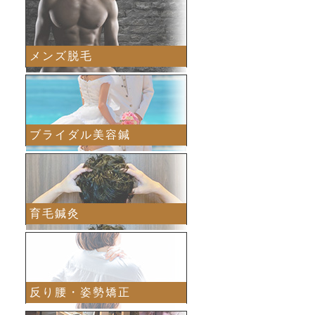
メンズ脱毛
ブライダル美容鍼
育毛鍼灸
反り腰・姿勢矯正