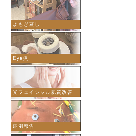
よもぎ蒸し
Eye灸
光フェイシャル肌質改善
症例報告