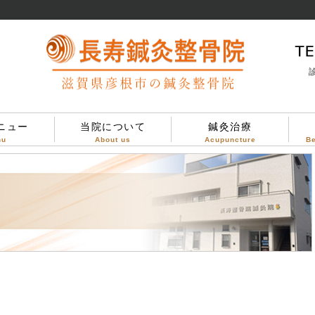
診
ニュー
当院について
鍼灸治療
nu
About us
Acupuncture
B
当院について
治療方針
診療案内
院内設備
院内の様子