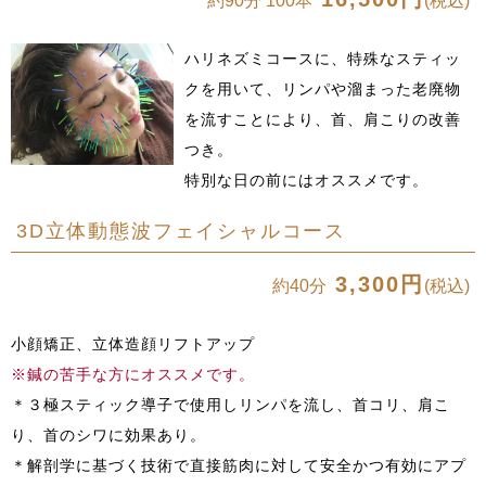
約90分 100本
(税込)
ハリネズミコースに、特殊なスティッ
クを用いて、リンパや溜まった老廃物
を流すことにより、首、肩こりの改善
つき。
特別な日の前にはオススメです。
3D立体動態波フェイシャルコース
3,300円
約40分
(税込)
小顔矯正、立体造顔リフトアップ
※鍼の苦手な方にオススメです。
＊３極スティック導子で使用しリンパを流し、首コリ、肩こ
り、首のシワに効果あり。
＊解剖学に基づく技術で直接筋肉に対して安全かつ有効にアプ