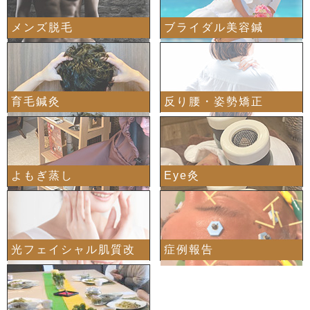
メンズ脱毛
ブライダル美容鍼
育毛鍼灸
反り腰・姿勢矯正
よもぎ蒸し
Eye灸
光フェイシャル肌質改
症例報告