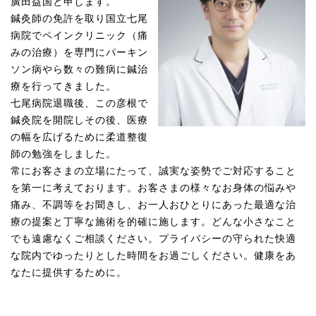
廣田益国と申します。
鍼灸師の免許を取り国立七尾
病院でペインクリニック（痛
みの治療）を専門にパーキン
ソン病やら数々の難病に鍼治
療を行ってきました。
七尾病院退職後、この彦根で
鍼灸院を開院しその後、医療
の幅を広げるために柔道整復
師の勉強をしました。
常にお客さまの立場にたって、誠実な姿勢でご対応すること
を第一に考えております。お客さまの様々なお身体の悩みや
痛み、不調等をお聞きし、お一人おひとりにあった最適な治
療の提案と丁寧な施術を的確に施します。どんな小さなこと
でも遠慮なくご相談ください。プライバシーの守られた快適
な院内でゆったりとした時間をお過ごしください。健康をあ
なたに提供するために。