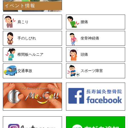
イベント情報
善
肩こり
腰痛
手のしびれ
坐骨神経痛
椎間板ヘルニア
頭痛
交通事故
スポーツ障害