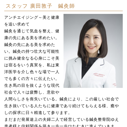
スタッフ 廣田敦子 鍼灸師
アンチエイジング～美と健康
を追い求めて
鍼灸を通じて気血を整え、健
康の先にある美を求めたい。
鍼灸の先にある美を求めた
い。鍼灸の持つ壮大な可能性
に挑み健全なる心身にこそ美
は宿るをいう真実を、私は東
洋医学を介し色々な場で一人
でも多くの方々に伝えたい。
生き馬の目を抜くような現代
社会で人々は疲弊し、意欲や
人間らしさを喪失いている。鍼灸により、この厳しい社会で
生き抜いている人たちに健康であり続けてもらえる様、癒や
しの探求に日々精進して参ります。
まだまだ発展途上の夫婦二人で経営している鍼灸整骨院ゆえ
患者様と信頼関係を築き一歩一歩ひたむきに進んでいきま