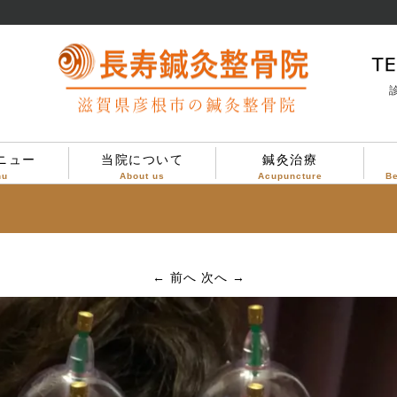
診
ニュー
当院について
鍼灸治療
nu
About us
Acupuncture
B
当院について
治療方針
診療案内
院内設備
院内の様子
← 前へ
次へ →