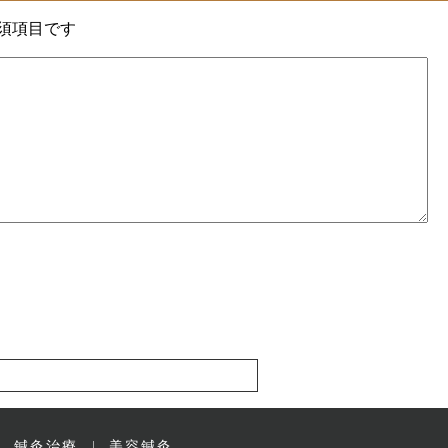
須項目です
鍼灸治療
美容鍼灸