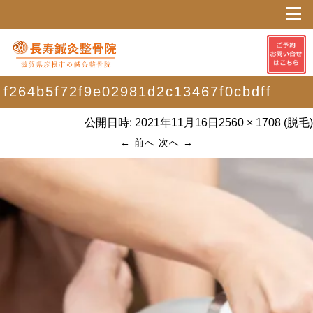
f264b5f72f9e02981d2c13467f0cbdff
公開日時:
2021年11月16日
2560 × 1708
(
脱毛
)
← 前へ
次へ →