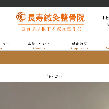
診
ニュー
当院について
鍼灸治療
nu
About us
Acupuncture
B
当院について
治療方針
診療案内
院内設備
院内の様子
← 前へ
次へ →