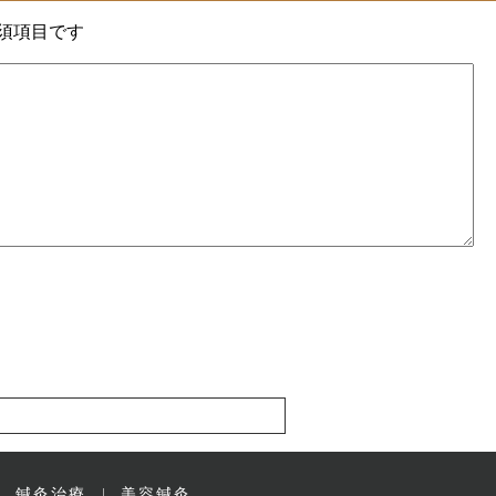
須項目です
鍼灸治療
美容鍼灸