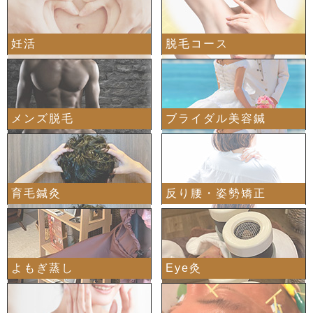
妊活
脱毛コース
メンズ脱毛
ブライダル美容鍼
育毛鍼灸
反り腰・姿勢矯正
よもぎ蒸し
Eye灸