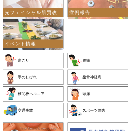
光フェイシャル肌質改
症例報告
イベント情報
善
肩こり
腰痛
手のしびれ
坐骨神経痛
椎間板ヘルニア
頭痛
交通事故
スポーツ障害