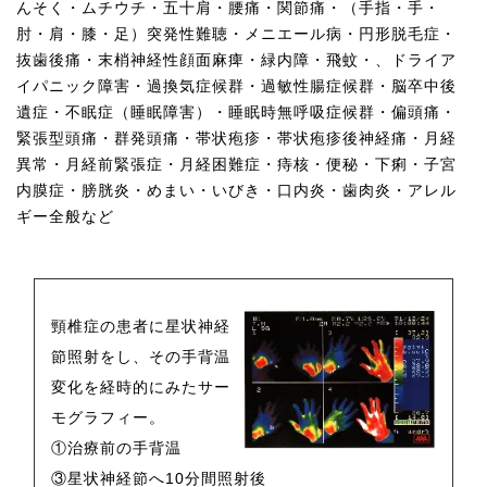
んそく・ムチウチ・五十肩・腰痛・関節痛・（手指・手・
肘・肩・膝・足）突発性難聴・メニエール病・円形脱毛症・
抜歯後痛・末梢神経性顔面麻痺・緑内障・飛蚊・、ドライア
イパニック障害・過換気症候群・過敏性腸症候群・脳卒中後
遺症・不眠症（睡眠障害）・睡眠時無呼吸症候群・偏頭痛・
緊張型頭痛・群発頭痛・帯状疱疹・帯状疱疹後神経痛・月経
異常・月経前緊張症・月経困難症・痔核・便秘・下痢・子宮
内膜症・膀胱炎・めまい・いびき・口内炎・歯肉炎・アレル
ギー全般など
頸椎症の患者に星状神経
節照射をし、その手背温
変化を経時的にみたサー
モグラフィー。
①治療前の手背温
③星状神経節へ10分間照射後