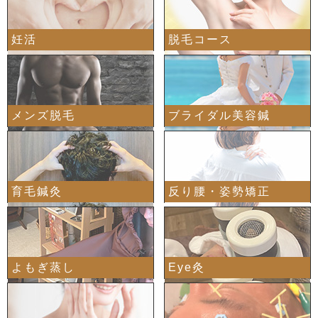
妊活
脱毛コース
メンズ脱毛
ブライダル美容鍼
育毛鍼灸
反り腰・姿勢矯正
よもぎ蒸し
Eye灸