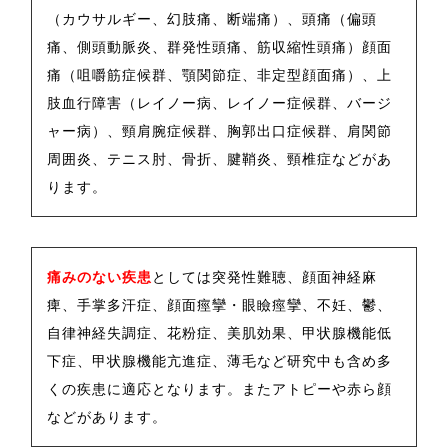
（カウサルギー、幻肢痛、断端痛）、頭痛（偏頭
痛、側頭動脈炎、群発性頭痛、筋収縮性頭痛）顔面
痛（咀嚼筋症候群、顎関節症、非定型顔面痛）、上
肢血行障害（レイノー病、レイノー症候群、バージ
ャー病）、頸肩腕症候群、胸郭出口症候群、肩関節
周囲炎、テニス肘、骨折、腱鞘炎、頸椎症などがあ
ります。
痛みのない疾患
としては突発性難聴、顔面神経麻
痺、手掌多汗症、顔面痙攣・眼瞼痙攣、不妊、鬱、
自律神経失調症、花粉症、美肌効果、甲状腺機能低
下症、甲状腺機能亢進症、薄毛など研究中も含め多
くの疾患に適応となります。またアトピーや赤ら顔
などがあります。