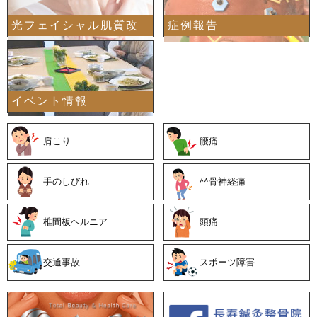
光フェイシャル肌質改
症例報告
イベント情報
善
肩こり
腰痛
手のしびれ
坐骨神経痛
椎間板ヘルニア
頭痛
交通事故
スポーツ障害