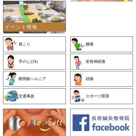
イベント情報
善
肩こり
腰痛
手のしびれ
坐骨神経痛
椎間板ヘルニア
頭痛
交通事故
スポーツ障害