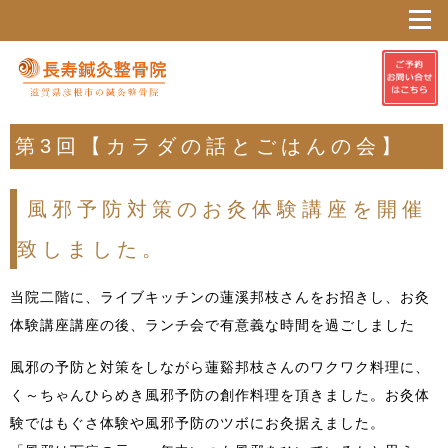
第3回【カラダの話とごはんの会】
風邪予防対策のお灸体験講座を開催
致しました。
当院二階に、ライブキッチンの蓮溪邦枝さんをお招きし、お灸
体験講座講座の後、ランチ会で有意義な時間を過ごしました
風邪の予防と対策をしながら蓮谿邦枝さんのワクワク料理に、
く～ちゃんひらめき風邪予防の創作料理を頂きました。お灸体
験ではもぐさ体験や風邪予防のツボにお灸据えました。