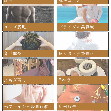
妊活
脱毛コース
メンズ脱毛
ブライダル美容鍼
育毛鍼灸
反り腰・姿勢矯正
よもぎ蒸し
Eye灸
光フェイシャル肌質改
症例報告