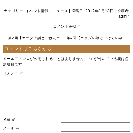
カテゴリー:
イベント情報
、
ニュース
| 投稿日:
2017年1月18日
|
投稿者:
admin
コメントを残す
←
第2回【カラダの話とごはんの会】
第4回【カラダの話とごはんの会】
→
コメントはこちらから
メールアドレスが公開されることはありません。
※
が付いている欄は必
須項目です
コメント
※
名前
※
メール
※