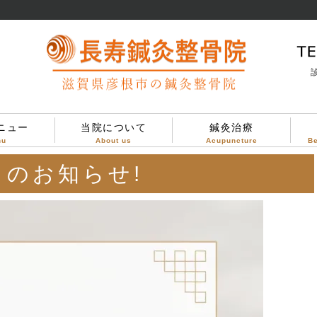
診
ニュー
当院について
鍼灸治療
nu
About us
Acupuncture
B
当院について
治療方針
診療案内
院内設備
院内の様子
のお知らせ!