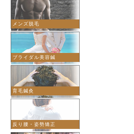
メンズ脱毛
ブライダル美容鍼
育毛鍼灸
反り腰・姿勢矯正