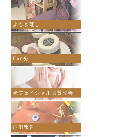
よもぎ蒸し
Eye灸
光フェイシャル肌質改善
症例報告