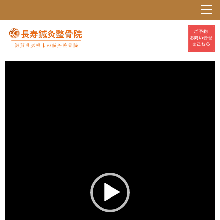
動
画
プ
レ
ー
ヤ
ー