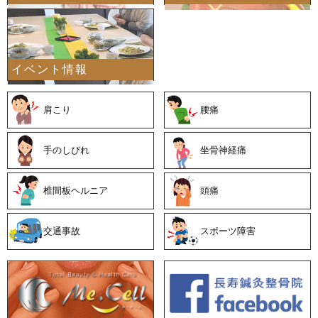
イベント情報
善
肩こり
腰痛
手のしびれ
坐骨神経痛
椎間板ヘルニア
頭痛
交通事故
スポーツ障害