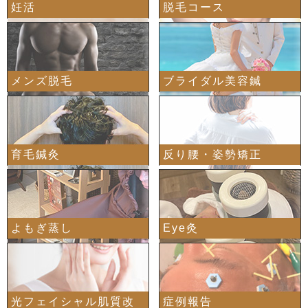
妊活
脱毛コース
メンズ脱毛
ブライダル美容鍼
育毛鍼灸
反り腰・姿勢矯正
よもぎ蒸し
Eye灸
光フェイシャル肌質改
症例報告