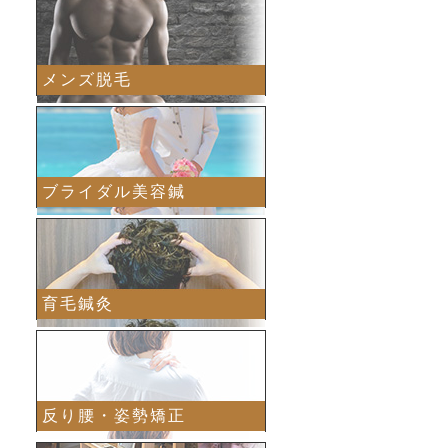
メンズ脱毛
ブライダル美容鍼
育毛鍼灸
反り腰・姿勢矯正