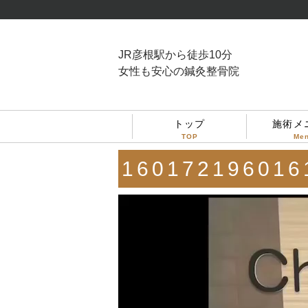
JR彦根駅から徒歩10分
女性も安心の鍼灸整骨院
トップ
施術メ
TOP
Me
160172196016
動
画
プ
レ
ー
ヤ