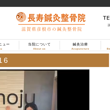
診
ニュー
当院について
鍼灸治療
nu
About us
Acupuncture
B
当院について
治療方針
診療案内
院内設備
院内の様子
16