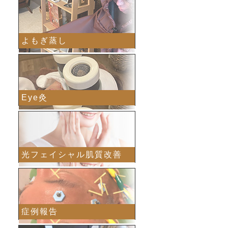
よもぎ蒸し
Eye灸
光フェイシャル肌質改善
症例報告